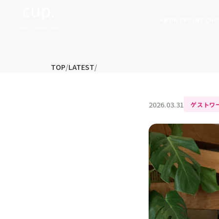
ABOUT
POINT
CHO
TOP
/
LATEST
/
2026.03.31
ゲストワ