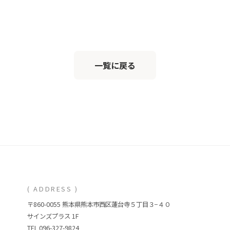
一覧に戻る
( ADDRESS )
〒860-0055 熊本県熊本市西区蓮台寺５丁目３−４０
サインズプラス 1F
TEL 096-327-9824