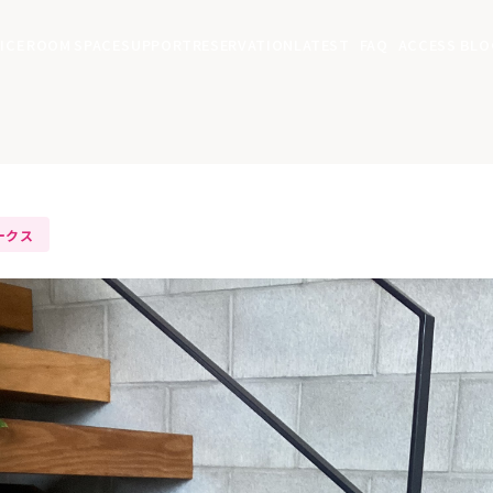
ICE
ROOM
SPACE
SUPPORT
RESERVATION
LATEST
FAQ
ACCESS
BLO
ークス